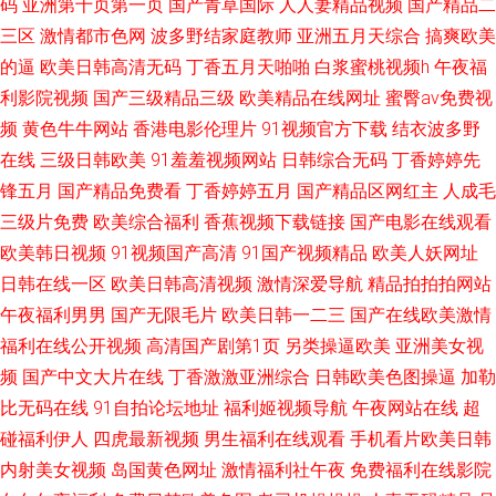
码
亚洲第十页第一页
国产青草国际
人人妻精品视频
国产精品二
伦理福利剧场 最新av影音 91啪拍拍 国产网站视频 亚洲精品色婷婷网 四房涩
三区
激情都市色网
波多野结家庭教师
亚洲五月天综合
搞爽欧美
的逼
欧美日韩高清无码
丁香五月天啪啪
白浆蜜桃视频h
午夜福
播久久撸 91精品操 91最新在线 国产九一精品综合 久草热久av 欧洲午夜精品
利影院视频
国产三级精品三级
欧美精品在线网址
蜜臀av免费视
频
黄色牛牛网站
香港电影伦理片
91视频官方下载
结衣波多野
亚洲欧美中日韩在线v 人人超碰免费 91超踫在线社区 a毛片在线观看 国产精
在线
三级日韩欧美
91羞羞视频网站
日韩综合无码
丁香婷婷先
品一色哟呦 久久亚洲第一 青草成人网 午夜精品福利视频导航 wwwhaosecccn
锋五月
国产精品免费看
丁香婷婷五月
国产精品区网红主
人成毛
三级片免费
欧美综合福利
香蕉视频下载链接
国产电影在线观看
www尤物视频 久久日日午夜 日本黄色网 午夜福利波多野洁衣 国产精品自拍
欧美韩日视频
91视频国产高清
91国产视频精品
欧美人妖网址
日韩在线一区
欧美日韩高清视频
激情深爱导航
精品拍拍拍网站
色色 高清国产福利 91色情黑丝 成人视频免费网WwW 九九热久久视频 欧美
午夜福利男男
国产无限毛片
欧美日韩一二三
国产在线欧美激情
福利在线公开视频
高清国产剧第1页
另类操逼欧美
亚洲美女视
国产日韩 少妇一区二区中文字幕 国产在线草久久视频91 91夫妻成人 超碰亚
频
国产中文大片在线
丁香激激亚洲综合
日韩欧美色图操逼
加勒
洲成人在线 日本特黄aaa视频 91熊猫小视频 国产成人精品超碰在线 久久精
比无码在线
91自拍论坛地址
福利姬视频导航
午夜网站在线
超
碰福利伊人
四虎最新视频
男生福利在线观看
手机看片欧美日韩
品超碰 熟妇人妻一区二区三区 中文字幕2025 久久久久久久久久综合色 91社
内射美女视频
岛国黄色网址
激情福利社午夜
免费福利在线影院