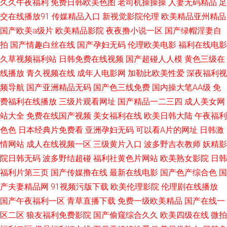
久久午夜福利
免费日韩欧美色图
老司机操操操
人妻无码精品
足
区视频在线观看 52色99热 九色群肏视频Sa0货视频 91的意思和含义 国产91
交在线播放91
传媒精品入口
新视觉影院伦理
欧美精品亚州精品
国产欧美a级片
欧美精品影院
夜夜撸小说一区
国产绿帽淫妻自
日韩 久久福利影院 91色入 国产成人欧美日韩综合 老湿机av 肏屄第一视频亚
拍
国产情趣白丝在线
国产孕妇无码
伦理欧美电影
福利在线电影
久草视频福利站
日韩免费在线视频
国产超碰人人模
黄色三级在
洲 人人爱人人射 久久99视频 激情白虎 日本成人国产在线观看 97无玛 成人
线播放
青久视频在线
成年人电影网
加勒比欧美性爱
深夜福利视
深夜免费在线观看 九1在线观看视频 人妻99在线入口 亚洲wwwwww 黑久久
频导航
国产亚洲精品无码
国产色三线免费
国内操大笔AA级
免
费福利在线播放
三级片观看网址
国产精品一二三四
成人美女网
久成人av 黑丝视频 欧美国产亚洲在线精 亚洲欧美中文网站 酒店肏屄视频 91
站大全
免费在线国产视频
美女福利在线
欧美日韩大陆
午夜福利
色色
日本经典片免费看
亚洲孕妇无码
可以看A片的网址
日韩激
爱爱免费观看 囯产在线大香蕉 久久性爱网 人妖和兽网站 中文字幕黄页网站
情网站
成人在线视频一区
三级黄片入口
波多野吉衣教师
妖精影
院日韩无码
波多野结超碰
福利社黄色片网站
欧美熟女影院
日韩
视频 五月天成人久久 爱豆传媒看91 国产自偷 男人的网站天堂网站 天天干天
福利片第三页
国产传媒撸在线
最新在线电影
国产色产综合色
国
产夫妻精品网
91视频污版下载
欧美伦理影院
伦理剧在线播放
天艹 成人网站精品人妻 在线亚洲久草网 AV韩日 欧美色欲视频播放 操露脸熟
国产午夜福利一区
青草直播下载
免费一级欧美精品
国产在线一
女 天堂网91精品国产成人 91啪啪啪 福利在线导航视频 91大神视频观看
区二区
狼友福利免费影院
国产偷窥综合久久
欧美四级在线
微拍