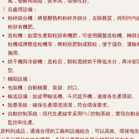
風，發酵周期短，效率高，環保性好。
后處理設備
：
粉碎篩分機
：將發酵熟料粉碎并篩分，去除雜質，得到均勻
粉狀有機肥。
造粒機
：如需生產顆粒狀有機肥，可使用圓盤造粒機、轉鼓
粒機或擠壓造粒機等，將粉狀肥制成顆粒，便于儲存、運輸
施用。
烘干機與冷卻機
：造粒后，顆粒需經烘干降低水分，再冷卻
型。
輔助設備
：
包裝機
：自動稱重、裝袋、封口。
輸送設備
：如皮帶輸送機、斗式提升機，連接各生產環節。
除塵系統
：確保生產環境清潔，符合環保要求。
自動控制系統
：現代生產線常采用PLC控制系統，實現自動
監控和生產。
從原料到成品，通過合理的工藝和設備組合，可以高效、環保地