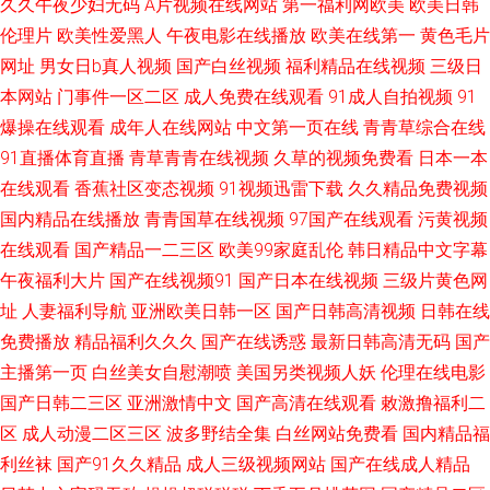
久久午夜少妇无码
A片视频在线网站
第一福利网欧美
欧美日韩
八V 五月天四房 黄色网络免费看 91n网站免费进入 欧美色TV 日韩AN 欧美男
伦理片
欧美性爱黑人
午夜电影在线播放
欧美在线第一
黄色毛片
网址
男女日b真人视频
国产白丝视频
福利精品在线视频
三级日
女黄色 97日韩精品 91露脸在线播放 久久精国品视频
本网站
门事件一区二区
成人免费在线观看
91成人自拍视频
91
爆操在线观看
成年人在线网站
中文第一页在线
青青草综合在线
91直播体育直播
青草青青在线视频
久草的视频免费看
日本一本
在线观看
香蕉社区变态视频
91视频迅雷下载
久久精品免费视频
国内精品在线播放
青青国草在线视频
97国产在线观看
污黄视频
在线观看
国产精品一二三区
欧美99家庭乱伦
韩日精品中文字幕
午夜福利大片
国产在线视频91
国产日本在线视频
三级片黄色网
址
人妻福利导航
亚洲欧美日韩一区
国产日韩高清视频
日韩在线
免费播放
精品福利久久久
国产在线诱惑
最新日韩高清无码
国产
主播第一页
白丝美女自慰潮喷
美国另类视频人妖
伦理在线电影
国产日韩二三区
亚洲激情中文
国产高清在线观看
敕激撸福利二
区
成人动漫二区三区
波多野结全集
白丝网站免费看
国内精品福
利丝袜
国产91久久精品
成人三级视频网站
国产在线成人精品