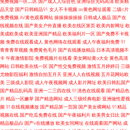
免费视频一区二区
国产成人人综合色
亚洲综合无码高清
欧美精
品天堂
国产日韩精品91
女人不卡视频
av黄色网址观看
二级c片
免费视频
AV黄色观看网站
操操操操操操
日韩成人极品
国产在
线视频在线
国产美女户外直播
欧美在线区第页
欧美内射网址
欧
美成欧美成
欧美亚洲国产精品
欧美福利片一区
国产免费不卡视
频
免费在线观看成人
黄色网络在线观看
成人午夜福利免费
91
青青青草视频
免费黄色毛片
国产在线播放精品
日本高清视频不
卡
午夜激情影院
免费视频片在线看
美女网站黄a大全
黄色高清
网站
日韩欧美在线一区
国产性交兔费视频
激情五月婷婷日
三级
尤物影院福利
激情自拍五月天
亚洲人人在线视频
五月花网站欧
美
三级成人影院
成人午夜视频网
成人影片网址
欧美日韩乱国产
国产精品乱码高
亚洲一二三四在线
91洮色在线观看
国产精品色
片
精品一区嫩草
国产精选网站
成人三级经典电影
亚洲做性爱视
频
91在线视频播放
国产精品第一页国
国产美女裸网站
91精品
视频在线
国产吃瓜免费在线
国产午夜福利片
欧美男女日比
国产
精品极品白
国产v在线播放
欧美女同网址
在线观看国产网站
成