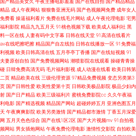
国产精品美女久
午夜主播电影羞羞
国产在线自拍
国产精品精品
码 97资源总网 天美mv在线限免观看 91黄免费 日韩色欲色香网 久久色成人
精品
成人午夜网站
狠狠鲁亚洲无码
国产色视频网免费
成年女人
免费看
操逼福利看片
免费在线毛片网站
成人午夜伦理电影
宅男
网站 成人无码高清无删减版 AV男久久 九一91黄 超碰99免费人妻 91草草人
福利影院
精品九九五月天
91桃色视频下载
欧美成人福利社
黑
料一区在线
人妻有码中文字幕
日韩在线天堂
91高清在线看片
人 超碰在线伊人操 少妇人妻精品一二区三 男人深夜天堂 国产自网区av www
av在线吧擦吧擦
精品国产自左线拍
日韩在线播放一区
91免费福
利视频
欧美日韩高清在线
五月亭亭丁香播
国产在线短视频
91
久久色 91wwww78cn 超碰白浆国产 少妇自尉慰喷水WWw 男女啪啪sp 国产
夫妻原创自拍
国产免费视频网站
潮喷影院在线观看
操碰青青操
三级精品自产专区 91网业 人人射网站 在线导航色福利 日韩一二 绿巨人破解
碰
日韓免费高清无码
毛片福利影视
成人动漫在线看
欧美日韩第
二页
精品欧美在线
三级伦理资源
97精品免费视频
变态另类第3
深夜无限 精品福利视频五区 伊人久久精品 熟妇在线观看 国产精品色情大片
页
国产日韩性爱
欧美性爱第十页
日韩欧美极品影院
极品少妇内
射
国产日产精品
欧美三级福利片
蜜桃免费影院cc
久久午夜福
在线 热久久麻豆 日本视频导航 成人天堂免费无码 撸不卡av 日本污在线观看
利电影
国产精选视频
精品国产网站
超碰婷婷五月
亚洲色图五月
天
午夜爽爽影院
欧美另类激情
国产精品都市激情
丁香五月深爱
成人在线视频 精品少妇操B17 欧美香蕉aa www一起草婷婷 福利精品 女生扣
网
五月天色色综合
国产在线1区2区
国产大片视频mv
91自拍视
频网站
男女插炮网站
午夜免费伦理电影
激情性交影院
自拍欧美
比出水视频 91直接观看网页 国产91黄色包情网站 欧美日韩一区久草 草莓