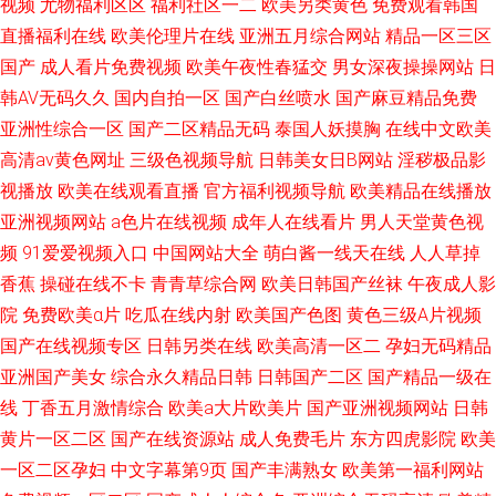
视频
尤物福利区区
福利社区一二
欧美另类黄色
免费观看韩国
直播福利在线
欧美伦理片在线
亚洲五月综合网站
精品一区三区
国产
成人看片免费视频
欧美午夜性春猛交
男女深夜操操网站
日
韩AV无码久久
国内自拍一区
国产白丝喷水
国产麻豆精品免费
亚洲性综合一区
国产二区精品无码
泰国人妖摸胸
在线中文欧美
高清av黄色网址
三级色视频导航
日韩美女日B网站
淫秽极品影
视播放
欧美在线观看直播
官方福利视频导航
欧美精品在线播放
亚洲视频网站
a色片在线视频
成年人在线看片
男人天堂黄色视
频
91爱爱视频入口
中国网站大全
萌白酱一线天在线
人人草掉
香蕉
操碰在线不卡
青青草综合网
欧美日韩国产丝袜
午夜成人影
院
免费欧美α片
吃瓜在线内射
欧美国产色图
黄色三级A片视频
国产在线视频专区
日韩另类在线
欧美高清一区二
孕妇无码精品
亚洲国产美女
综合永久精品日韩
日韩国产二区
国产精品一级在
线
丁香五月激情综合
欧美a大片欧美片
国产亚洲视频网站
日韩
黄片一区二区
国产在线资源站
成人免费毛片
东方四虎影院
欧美
一区二区孕妇
中文字幕第9页
国产丰满熟女
欧美第一福利网站