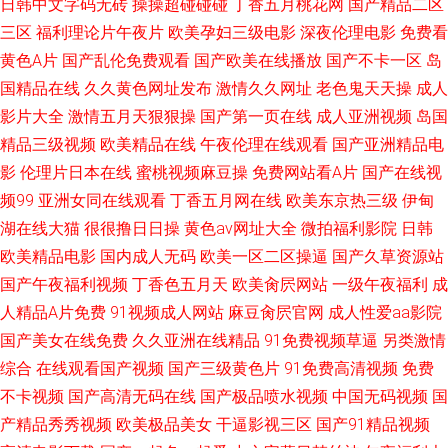
日韩中文字码无砖
操操超碰碰碰
丁香五月桃花网
国产精品二区
三区
福利理论片午夜片
欧美孕妇三级电影
深夜伦理电影
免费看
黄色A片
国产乱伦免费观看
国产欧美在线播放
国产不卡一区
岛
国精品在线
久久黄色网址发布
激情久久网址
老色鬼天天操
成人
影片大全
激情五月天狠狠操
国产第一页在线
成人亚洲视频
岛国
精品三级视频
欧美精品在线
午夜伦理在线观看
国产亚洲精品电
影
伦理片日本在线
蜜桃视频麻豆操
免费网站看A片
国产在线视
频99
亚洲女同在线观看
丁香五月网在线
欧美东京热三级
伊甸
湖在线大猫
很很撸日日操
黄色av网址大全
微拍福利影院
日韩
欧美精品电影
国内成人无码
欧美一区二区操逼
国产久草资源站
国产午夜福利视频
丁香色五月天
欧美肏屄网站
一级午夜福利
成
人精品A片免费
91视频成人网站
麻豆肏屄官网
成人性爱aa影院
国产美女在线免费
久久亚洲在线精品
91免费视频草逼
另类激情
综合
在线观看国产视频
国产三级黄色片
91免费高清视频
免费
不卡视频
国产高清无码在线
国产极品喷水视频
中国无码视频
国
产精品秀秀视频
欧美极品美女
干逼影视三区
国产91精品视频