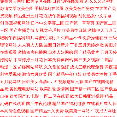
免费肏屄网址
欧美专区在线
日韩h片在线观看
91久久久久福利
网站 成人久久免费视频 51色女婷婷导航 999日本黄色A片CDQaesryJqHBE
激情文学欧美色图
手机福利在线看
欧美黄色性另类
在线国产免
费视频
精品亚洲五月花
在线午夜福利视频
乱伦熟女中文字幕
绿巨人破解深夜无限 国产视频网 91同性恋羞羞91 欧美三级TV 亚洲国产成人
91香蕉视频网站
日本中文字幕二区
国产第一草草页
国产区二区
三区
国产主播导航
新视觉伦理片
欧美另类日韩
激情伊人五月天
福利在线 欧美久久精品国产 国产亚州欧美 91日操 久久大香蕉 五月密臂Av
嗯啊午夜福利
特片网蜜桃福利
久久精品不卡
免费操碰在线
三级
理论网站
人人爽人人插
最新日韩新片
丁香五月天婷婷
欧美图片
在线观看岛国电影 日本网站免费观看永久 精品一区久久二 99黄色免费视频
在线观看
激情四房色播网
日本人妖网站
国产精品黄片
五月天婷
人人操在线 亚洲色图网址 欧美黑白配 国产日韩欧美综合网 国产传媒视频一
婷网站
丁香婷婷五月花
日本免费黄网站
国产美女视频91
精品
动漫一区
超碰网站导航
久久偷拍强奸
成人三级伦理免费
深夜福
区 91免费黄色视频网站 九一网站美女 五月丁香亚洲无码 蜜桃视频www91
利性爱视频
激情六月欧美
国产精品午夜电影
欧美另类性片
丁香
五月花网站
日韩美女高清mv
91视频这里只有
国产在线国偷精
国产第一页浮力影影院 91海角原创 国产精品亚洲综合日韩在线视频 白白在
品
欧美伦理电影网站
欧美乱轮激情网
国产精一精二区
国产极品
自拍
欧美国产aⅴ电影
一区二区在线看
欧美日韩亚洲视频
精品
线观看 亚洲欧美日韩动漫 青在线综合国产 韩国黄色在线播放 在线专区国产
乱码在线观看
国产午夜伦理
精品国产福利电影
在线看片成人
日
区 日本插B视频免费看 www最色网 亚洲avv 看片网站观看 亚洲伊人无码无
本高清性色观看
国产精品永久免费
欧美第一网站
午夜成人网址