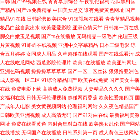
日韩
国产99视频在线
青青草原综合
午夜乱伦福利
吃瓜黑料国
APP 国产自产23区 欧美十次 爱爱传谋蜜桃 国产91自拍网站 欧美成人一二区
产精品
国产va免费精品
中国美女足交
谁有免费黄色网址
国产
精品91在线
日韩经典欧美综合
91短视频在线看
青青草精品视频
视频 爱豆传媒网站观看 合集亚洲 欧洲精品综合色情 成人性视频 精品国产bb
极品白丝自慰出水
欧美爱爱影院
亚洲色情天堂
日韩第一页在线
脚交白嫩玉足视频
国产ts在线播放
无码精品一级毛片
伦理三级
欧美主播精品视频 福利片伊人网 免费三级网站 青娱乐导航 豆花在线视频 欧
片黄视频
91蝌蚪在线视频
亚洲中文字幕精品
日本三级电影
综
合五月婷婷
女同成人用品
久草超碰在线观看
国产在线观看污
成
美品在线 日韩高清无码网址 国产乱子伦露脸老女人 婷婷六月天 午夜合集 黄
人在线吃瓜网站
西瓜影院伦理片
欧美a在线播放
欧美亚韩网址
色网业址 91看片黑丝学生 尤物视频91黄片黑料 狼人AV论坛 91最新网页 97
亚洲色码视频
操操操草草草草
国产一区二区丝袜
狠狠撸亚洲色
成人影视一区二区
91综合精品国产
欧美在线免费
国产美女主播
超碰青青 蜜桃视频91 91一区二区mv 99操 美女国产 91长视频蜜桃 97超碰
在线
免费电影下载
高清成人免费视频
人妻精品久久久久
国产美
女福利在线
日韩无码伦理视频
超碰网页香蕉
欧美性爱第四页
国
老师 美女少妇一区二区 91性视频 av超碰碰 欧美日韩国产爱爱 成人国产天堂
产成年人电影
美女黄视频网站
伦理福利网站
久久夜色精品国产
日韩欧美亚洲视频
成人高清无码
国产91对白在线
最新福利资源
网 久久9199 殴美日韩性A√ 成人短篇在线视频观看 久久黄色网 人妻丝袜诱
网址
免费在线看黄色
内射合集对白在线
欧美熟女乱伦
国产网站
在线播放
无码国产在线播放
日韩系列第一页
成人黄色三级网站
惑无码 国产精品久久97 四虎福利av导航 色在线网站 韩日色情 曰韩在线视频