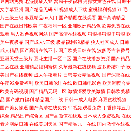
豆网站免费
老湿院成人亚
窝窉午夜福利
男操女黄色在线
日韩中
文字幕亚州
国产精品无码
91视频成人下载
蜜桃福利视频51
毛
片三级三级
麻豆精品av入口
国产精厕在线观看
国产高清精品
国产在线日韩欧美
午夜福利一区
亚洲欧洲精品色
欧美免费在线
观看
男人欲色视频网站
国产高清在线视频
狠狠撸狠狠干狠狠
欧
美午夜极品
国产成人v三级
极品福利99精品
狼人社区成人
日韩
成人精品
国产高清在线不卡
国产欧美日韩在线
波多野吉衣番号
亚洲天堂三级片
豆花主播一区二区
国产在线播放资源
国产精品
二区在线
亚洲精品福利蜜桃
久草最新在线视频
波多野结种子
欧
美国产在线视频
成人午夜看片
日韩美女精品视频
国产深夜在线
午夜92免费福利
欧美日韩伦理在线
欧日韩电影色
欧美潮喷合集
欧美有码视频
国产精品无码二区
激情深爱欧美激情
日韩欧美精
品
国产嫩白福利
精品国产二线
日韩一成人电影
麻豆蜜桃视频
国产美女操逼
国产高清在线免费
91视频观看免费
丁香婷婷五月
综合
精品国产综合区
国产高颜值在线观
日本成人免费视频
在线
看片网站日韩
在线美剧天堂
国产精品九一在线
国内激情在线视