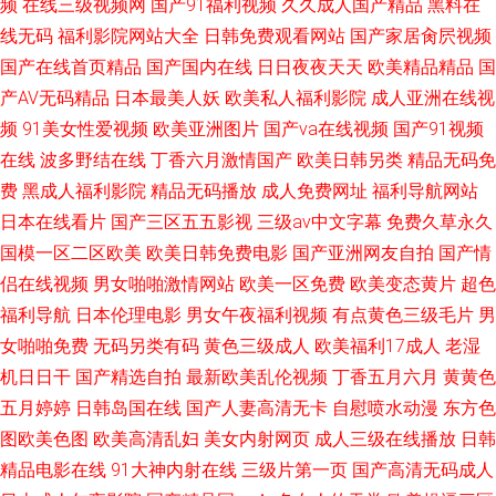
频
在线三级视频网
国产91福利视频
久久成人国产精品
黑料在
线无码
福利影院网站大全
日韩免费观看网站
国产家居肏屄视频
国产在线首页精品
国产国内在线
日日夜夜天天
欧美精品精品
国
产AV无码精品
日本最美人妖
欧美私人福利影院
成人亚洲在线视
频
91美女性爱视频
欧美亚洲图片
国产va在线视频
国产91视频
在线
波多野结在线
丁香六月激情国产
欧美日韩另类
精品无码免
费
黑成人福利影院
精品无码播放
成人免费网址
福利导航网站
日本在线看片
国产三区五五影视
三级av中文字幕
免费久草永久
国模一区二区欧美
欧美日韩免费电影
国产亚洲网友自拍
国产情
侣在线视频
男女啪啪激情网站
欧美一区免费
欧美变态黄片
超色
福利导航
日本伦理电影
男女午夜福利视频
有点黄色三级毛片
男
女啪啪免费
无码另类有码
黄色三级成人
欧美福利17成人
老湿
机日日干
国产精选自拍
最新欧美乱伦视频
丁香五月六月
黄黄色
五月婷婷
日韩岛国在线
国产人妻高清无卡
自慰喷水动漫
东方色
图欧美色图
欧美高清乱妇
美女内射网页
成人三级在线播放
日韩
精品电影在线
91大神内射在线
三级片第一页
国产高清无码成人