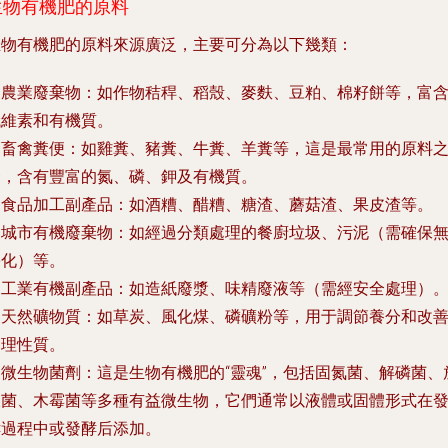
生物有機肥的原料
生物有機肥的原料來源廣泛，主要可分為以下幾類：
.
農業廢棄物
：如作物秸稈、稻殼、麥麩、豆粕、棉籽餅等，富
纖維素和有機質。
.
畜禽糞便
：如雞糞、豬糞、牛糞、羊糞等，這是最常用的原料
一，含有豐富的氮、磷、鉀及有機質。
.
食品加工副產品
：如酒糟、醋糟、糖渣、蘑菇渣、果皮渣等。
.
城市有機廢棄物
：如經過分類處理的餐廚垃圾、污泥（需確保
害化）等。
.
工業有機副產品
：如造紙廢漿、味精廢液等（需經安全處理）
.
天然礦物質
：如草炭、風化煤、磷礦粉等，用于調節養分和改
物理性質。
.
微生物菌劑
：這是生物有機肥的“靈魂”，包括固氮菌、解磷菌、
線菌、木霉菌等多種有益微生物，它們通常以液體或固體形式在
酵過程中或發酵后添加。