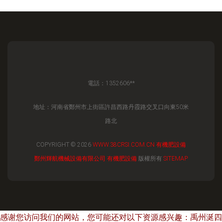
電話：1352606**
地址：河南省鄭州市上街區許昌西路丹霞路交叉口向東50米
路北
COPYRIGHT © 2026
WWW.38CRSI.COM.CN
有機肥設備
鄭州輝航機械設備有限公司
有機肥設備
版權所有
SITEMAP
感谢您访问我们的网站，您可能还对以下资源感兴趣：禹州涎四