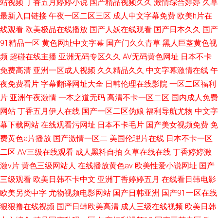
站视频
丁香五月婷婷小说
国产精品视频久久
激情综合婷婷
久草
最新入口链接
午夜一区二区三区
成人中文字幕免费
欧美h片在
线观看
欧美极品在线播放
国产人妖在线观看
国产日本久久
国产
91精品一区
黄色网址中文字幕
国产门久久青草
黑人巨茎黄色视
频
超碰在线主播
亚洲无码专区久久
AV无码黄色网址
日本不卡
免费高清
亚洲一区成人视频
久久精品久久
中文字幕激情在线
午
夜免费看片
字幕翻译网址大全
日韩伦理在线影院
一区二区福利
片
亚洲午夜激情
一本之道无码
高清不卡一区二区
国内成人免费
网站
丁香五月伊人在线
国产一区二区伪娘
福利导航尤物
中文字
幕下载网站
在线观看污网址
日本不卡毛片
国产美女视频免费
免
费黄色a片播放
国产激情一区二
美国伦理片在线
日本不卡一区
二区
AV三级在线观看
成人黑料自拍
久草在线在线
丁香婷婷激
激v片
黄色三级网站人
在线播放黄色av
欧美性爱小说网址
国产
三级观看
欧美日韩不卡中文
亚洲丁香婷婷五月
在线看日韩电影
欧美另类中字
尤物视频电影网站
国产日韩亚洲
国产91一区在线
狠狠撸在线视频
国产日韩欧美高清
成人三级在线视频
欧美日韩