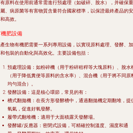
所有原料在使用前通常需進行預處理（如破碎、脫水），并確保
金屬、病原菌等有害物質含量符合國家標準，以保證最終產品的
全和高效。
有機肥設備
生產生物有機肥需要一系列專用設備，以實現原料處理、發酵、
工和包裝的自動化與高效化。主要設備包括：
預處理設備
：如粉碎機（用于粉碎秸稈等大塊原料）、脫水
（用于降低糞便等原料的含水率）、混合機（用于將不同原
均勻混合）。
發酵設備
：這是核心環節，常見的有：
槽式翻拋機
：在長方形發酵槽中，通過翻拋機定期翻堆，提
氧氣，促進好氧發酵。
履帶式翻堆機
：適用于大面積露天發酵場。
發酵罐/反應器
：密閉式設備，可精確控制溫度、濕度和通