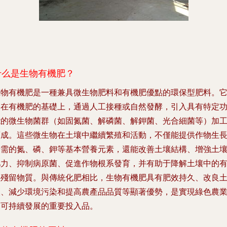
什么是生物有機肥？
生物有機肥是一種兼具微生物肥料和有機肥優點的環保型肥料。
是在有機肥的基礎上，通過人工接種或自然發酵，引入具有特定
能的微生物菌群（如固氮菌、解磷菌、解鉀菌、光合細菌等）加
而成。這些微生物在土壤中繼續繁殖和活動，不僅能提供作物生
所需的氮、磷、鉀等基本營養元素，還能改善土壤結構、增強土
肥力、抑制病原菌、促進作物根系發育，并有助于降解土壤中的
害殘留物質。與傳統化肥相比，生物有機肥具有肥效持久、改良
壤、減少環境污染和提高農產品品質等顯著優勢，是實現綠色農
和可持續發展的重要投入品。