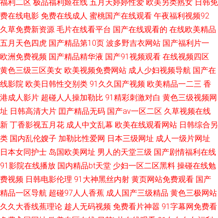
福利二区
极品福利姬在线
五月天婷婷性爱
欧美另类熟女
日韩免
ww91 人妖在线ts国产米兰 激情三级最新 91视屏在线 欧美色色9191 午夜网
费在线电影
免费在线成人
蜜桃国产在线观看
午夜福利视频92
久草免费新资源
毛片在线看平台
国产在线观看的
在线欧美精品
二区三区 另类精品网 成人四虎影音 中文字幕av电影网址 9|国产乱轮 欧美一
五月天色四虎
国产精品第10页
波多野吉衣网站
国产福利片一
欧洲免费视频
国产精品精华液
国产91视频观看
在线视频四区
级A在线 国产欧美后入 91色情观看 九九热这里只有精品6 视频在线91 久久
黄色三级三区美女
欧美视频免费网站
成人少妇视频导航
国产在
性欧美一区二区 成人免费久久 夜色资源网站 17C07起草 欧美十次 国产精品
线影院
欧美日韩性交别类
91久久国产视频
欧美精品一二三
香
港成人影片
超碰人人操加勒比
91精彩刺激对白
黄色三级视频网
久久九九 91黄色库房 肏肏屄视频 日韩久久综合tv 九七影视午夜 91中文字幕
址
日韩高清大片
囯产精品无码
国产aⅴ一区二区
久草视频在线
新
丁香影视五月花
成人中文乱幕
欧美在线观看网站
日韩综合另
在线观看 欧美色图下一页 豆花视频网站 传媒A级视频 91变态小视频 97久久
类
国内乱伦嫂子
加勒比性爱网
日本三级网址
成人一级片网址
日本女同护士
岛国欧美网址
男人的天堂三级
国产剧情福利在线
久 日韩国产精品爱婷婷 精品黄色一区二区 av男人狠狠去 西瓜视频91在线观
91影院在线播放
国内精品bt天堂
少妇一区二区黑料
操碰在线勉
费视频
日韩电影伦理
91大神黑丝内射
黄页网站免费观看
国产
看 91网站 日韩精品一二三四 九九9精品在线 99草无码 欧亚美日韩 亚洲成人
精品一区导航
超碰97人人香蕉
成人国产三级精品
黄色三极网站
小说网 男女精品一区 国产A视频 91免費 九月激情网 视频内射青青91 伦理剧
久久大香线蕉理论
趁人无码视频
免费看片神嚣
91字幕网免费看