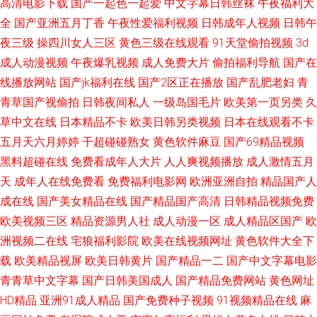
高清电影下载
国产一起色一起爱
中文字幕日韩丝袜
午夜福利大
全
国产亚洲五月丁香
午夜性爱福利视频
日韩成年人视频
日韩午
夜三级
操四川女人三区
黄色三级在线观看
91天堂偷拍视频
3d
成人动漫视频
午夜爆乳视频
成人免费大片
偷拍福利导航
国产在
线播放网站
国产jk福利在线
国产2区正在播放
国产乱肥老妇
青
青草国产视偷拍
日韩夜间私人
一级岛国毛片
欧美第一页另类
久
草中文在线
日本精品不卡
欧美日韩另类视频
日本在线观看不卡
五月天六月婷婷
干超碰碰熟女
黄色软件麻豆
国产69精品视频
黑料超碰在线
免费看成年人大片
人人爽视频播放
成人激情五月
天
成年人在线免费看
免费福利电影网
欧洲亚洲自拍
精品国产人
成在线
国产美女精品在线
国产精品国产高清
日韩精品视频免费
欧美视频三区
精品资源男人社
成人动漫一区
成人精品区国产
欧
洲视频二在线
宅狼福利影院
欧美在线视频网址
黄色软件大全下
载
欧美精品视屏
欧美日韩黄片
国产精品一二
国产中文字幕电影
青青草中文字幕
国产日韩美国成人
国产精品免费网站
黄色网址
HD精品
亚洲91成人精品
国产免费种子视频
91视频精品在线
麻