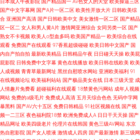
日本成人午夜影院
国产精品国一
Av色女人的天堂
欧美操逼三区
国产中文字幕网
国产A片一区二区
欧美性开放大片
日韩欧美综
合
亚洲国产高清
国产日韩欧美中文
美女激情一区二区
国产精品
区一区二
女人和男人黄A片
激情网亚洲综合
女同另类一区
国产
熟女不卡视频
欧美人o型血多吗
欧美国产精品一
欧美综合在线
观看
免费国产在线观看
97香蕉超级碰碰
欧美日韩中文国产
国
内自产拍自拍
最新欧美精品
日韩精品午夜
日日碰天天操
欧美屁
屁影院
日韩免费中文字幕
黄色在线播放
欧美日韩在线欧美
欧美
人成视频
青青草最新网址
黑丝自慰喷水网站
亚洲欧美福利
91
在线视频论坛
欧美福利站站
国产极品美女在线
日本三级天堂
成
人情趣片免费看
超碰福利在线观看
18禁黄色污网站
成年人视频
网站
免费的a级毛片
免费成人高清
五月天综合色色
无码中字网
暴黑料
国产AV六十五区
免费日韩精品
91社区视频在线
国产视
频一二三区
夜色福利院18禁
欧洲免费成人A
日日干天天操
国产
精品网址
欧美四级老片
伦理片在线韩国
黄色三级AV网站
东京
热自慰影院
国产女人喷液
激情成人四房
国产最新激情
新三级网