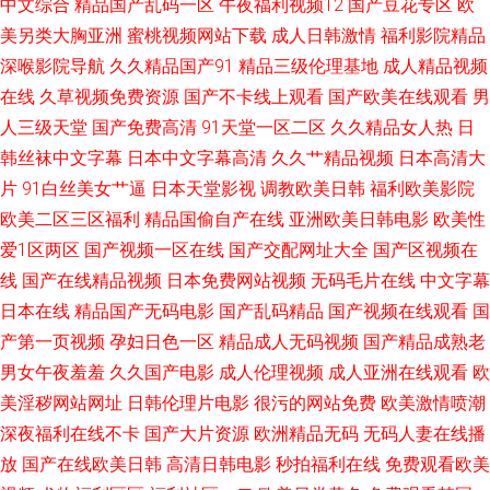
中文综合
精品国产乱码一区
午夜福利视频12
国产豆花专区
欧
美另类大胸亚洲
蜜桃视频网站下载
成人日韩激情
福利影院精品
深喉影院导航
久久精品国产91
精品三级伦理基地
成人精品视频
在线
久草视频免费资源
国产不卡线上观看
国产欧美在线观看
男
人三级天堂
国产免费高清
91天堂一区二区
久久精品女人热
日
韩丝袜中文字幕
日本中文字幕高清
久久艹精品视频
日本高清大
片
91白丝美女艹逼
日本天堂影视
调教欧美日韩
福利欧美影院
欧美二区三区福利
精品国偷自产在线
亚洲欧美日韩电影
欧美性
爱1区两区
国产视频一区在线
国产交配网址大全
国产区视频在
线
国产在线精品视频
日本免费网站视频
无码毛片在线
中文字幕
日本在线
精品国产无码电影
国产乱码精品
国产视频在线观看
国
产第一页视频
孕妇日色一区
精品成人无码视频
国产精品成熟老
男女午夜羞羞
久久国产电影
成人伦理视频
成人亚洲在线观看
欧
美淫秽网站网址
日韩伦理片电影
很污的网站免费
欧美激情喷潮
深夜福利在线不卡
国产大片资源
欧洲精品无码
无码人妻在线播
放
国产在线欧美日韩
高清日韩电影
秒拍福利在线
免费观看欧美