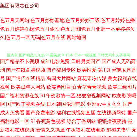
集团有限责任公司
色五月天网站|色五月婷婷基地|色五月婷婷三级|色五月婷婷色播|
色五月婷婷在线|色五月偷拍|色五月图|色五月亚洲一本至婷婷久
成人91导航福利 97超碰资源总站 在线免费电影 亚洲精品成人区視频 欧美二
久|色五月一区无码|色五月在线
网站地图
区内射 国产精品九九热 91爱美女 91曰本 日本一级视频 日韩无码中文字幕网
国产精品不卡视频
成年电影免费
日韩另类国产
国产成人无码高
址 欧美精品成人一区 国产精品久久欧美精选 久久6热视频最新地址 欧美福利
潮
国产在线高清视频
国产福利专区
欧美性爱-第1页
丝袜女同番
号
国产情侣在线精品
岛国大片网站
麻花果冻传媒
美女福利在线
网址在线 三级精品久久 亚洲综合伊人网 麻豆精品视频一区三区免费观看 91
视频
欧美成年人网站
欧美色图自拍
青草青青视频
欧美三级图片
国产福利资源在线
91午夜激情一区
狠狠撸视频网站
欧美影院嗯
爱爱一区 91自拍原创论坛蝌蚪 国产丝袜视频在线观看 伦理剧网站 国产在线
啊
国产欧美视频在线
日本韩国伦理电影
亚洲av中文久久
国产
网 超碰人人肉 视频在线91网综合 99久久无码囯产精品 国产精品欧美日韩无
成人免费看
国产免费电影
福利在线视频直播
在线视频网站
国产
福利电影一区
91香蕉黄色视频
综合丁香网站
狠狠操夜夜撸
最
精品浮力入口 蜜桃视频在线观看免费 日韩久久天天射欧美 91超碰人人天天
新福利在线视频
激情叉叉操逼
午夜福利在线电影
超碰夫妻91无