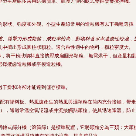
小型生產線多采用結構簡單、維護方便的臥式雙軸槳葉攪拌機。
的形狀、強度和外觀。小型生產線常用的造粒機有以下幾種選擇
擦、撞擊力形成顆粒，成粒率較高，對物料含水率適應性較強，
孔中擠出形成圓柱狀顆粒。適合粘性適中的物料，顆粒密度大。
轉，將干粉狀物料直接擠壓成扁圓形顆粒。無需烘干，但產量相
選擇攪齒造粒機或平模造粒機。
過干燥和冷卻才能達到儲存標準。
配有揚料板。熱風爐產生的熱風與濕顆粒在筒內充分接觸，帶走
），通過常溫空氣逆流或并流接觸熱顆粒，使其迅速降溫，防止
回轉式篩分機
（滾筒篩）是標準配置，它將顆粒分為三類：大顆
這套閉路循環系統能有效減少浪費，提高成品率。