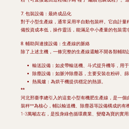
7. 包裝設備：最終成品化
對于小型生產線，通常采用
半自動包裝秤
。它由計量
備投資成本低，操作靈活，能滿足中小產量的包裝需
8. 輔助與連接設備：生產線的脈絡
除了上述主機，一條完整的生產線還離不開各類輔助
輸送設備
：如
皮帶輸送機
、
斗式提升機
等，用于
除塵設備
：如
脈沖除塵器
，主要安裝在粉碎、篩
熱風爐
：為烘干機提供穩定的熱源。
**
河北邢臺李總引入的這套小型有機肥生產線，是一個
裝秤**為核心，輔以輸送機、除塵器等設備構成的
1-3萬噸左右，是投身綠色循環農業、變廢為寶的實