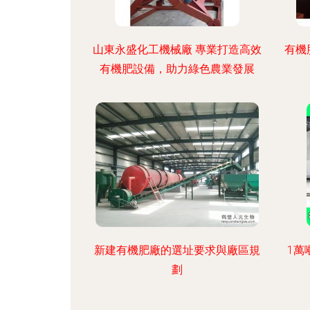
山東永盛化工機械廠 專業打造高效
有機
有機肥設備，助力綠色農業發展
新建有機肥廠的選址要求與廠區規
1萬
劃