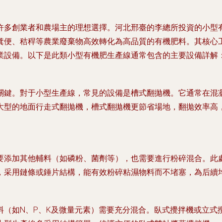
許多創業者和農場主的理想選擇。河北邢臺的李總所投資的小型
糞便、秸稈等農業廢棄物高效轉化為高品質的有機肥料。其核心
業設備。以下是此類小型有機肥生產線通常包含的主要設備詳解
關鍵。對于小型生產線，常見的設備是
槽式翻拋機
。它通常在混
大型的地面行走式翻拋機，槽式翻拋機更節省場地，翻拋效率高
要添加其他輔料（如磷粉、菌劑等），也需要進行粉碎混合。此
，采用鏈條或錘片結構，能有效粉碎粘濕物料而不堵塞，為后續
（如N、P、K及微量元素）需要充分混合。
臥式攪拌機
或
立式