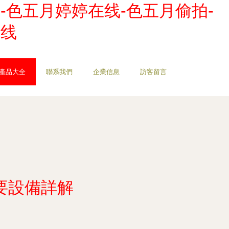
-色五月婷婷在线-色五月偷拍-
在线
產品大全
聯系我們
企業信息
訪客留言
要設備詳解