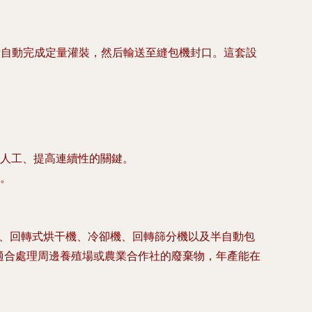
設備自動完成定量灌裝，然后輸送至縫包機封口。這套設
人工、提高連續性的關鍵。
。
機、回轉式烘干機、冷卻機、回轉篩分機以及半自動包
適合處理周邊養殖場或農業合作社的廢棄物，年產能在