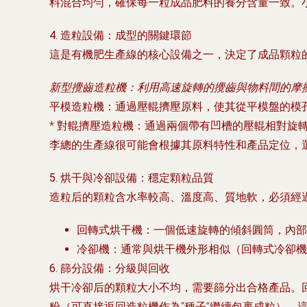
料混合均勻，確保每一粒成品肥料的養分含量一致。
4. 造粒設備：成型的關鍵環節
這是有機肥生產線的核心設備之一，決定了成品顆粒
新型攪齒造粒機
：利用高速旋轉的攪齒與物料間的摩
平模造粒機
：通過壓輥擠壓原料，使其從平模盤的模
*
對輥擠壓造粒機
：通過兩個帶有凹槽的壓輥相對旋
李總的生產線很可能會根據其原料特性和產品定位，
5. 烘干與冷卻設備：穩定顆粒品質
造粒后的顆粒含水率較高、溫度高、質地軟，必須經
回轉式烘干機
：一個低速旋轉的傾斜圓筒，內部
冷卻機
：通常與烘干機外形相似（回轉式冷卻機
6. 篩分設備：分級與回收
烘干冷卻后的顆粒大小不均，需要篩分出合格產品。
粉（可直接返回造粒機作為“種子”繼續包裹成粒）。