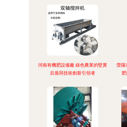
河南有機肥設備廠 綠色農業的堅實
滎陽
后盾與技術創新引領者
肥