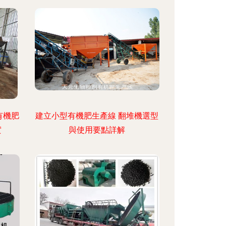
有機肥
建立小型有機肥生產線 翻堆機選型
實
與使用要點詳解